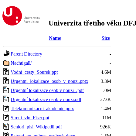
Univerzita třetího věku DF
Name
Size
Parent Directory
-
Nachtigall/
-
Vodni_cesty_Sourek.ppt
4.6M
Urgentni_lokalizace_osob_v_nouzi.pptx
3.3M
Urgentní lokalizace osob v nouzi1.pdf
1.0M
Urgentní lokalizace osob v nouzi.pdf
273K
Telekomunikacni_akademie.pptx
1.4M
Sireni_vln_Fiser.ppt
11M
Seniori_pisi_Wikipedii.pdf
926K
Patrani_po_pohres_osobach.docx
1.5M