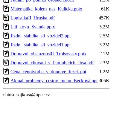
Matematika_kolem_nas_Kulicka.pptx
61K
LogistikaII_Hruska.pdf
457K
Liti_kovu_Svanda.pptx
5.2M
Jizdni_stabilita_sil_vozidel2.ppt
2.5M
Jizdni_stabilita_sil_vozidel1.ppt
5.2M
Dopravni_obsluznostII_Trpisovsky.pptx
11M
Dopravni_chovani_v_Pardubicich_Jirsa.pdf
2.3M
Cena_cenotvorba_v_doprave_Jezek.ppt
1.2M
Aktual_problemy_cestov_ruchu_Becková.ppt
305K
zlatuse.sojkova@upce.cz