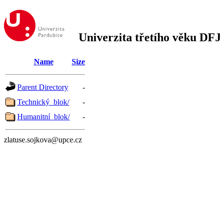
Univerzita třetího věku DF
Name
Size
Parent Directory
-
Technický_blok/
-
Humanitní_blok/
-
zlatuse.sojkova@upce.cz