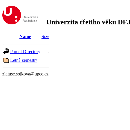
Univerzita třetího věku DF
Name
Size
Parent Directory
-
Letní_semestr/
-
zlatuse.sojkova@upce.cz