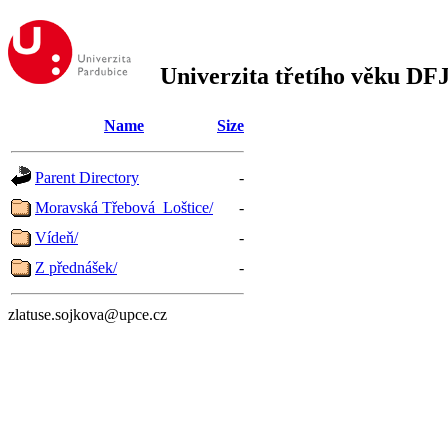
Univerzita třetího věku DF
Name
Size
Parent Directory
-
Moravská Třebová_Loštice/
-
Vídeň/
-
Z přednášek/
-
zlatuse.sojkova@upce.cz