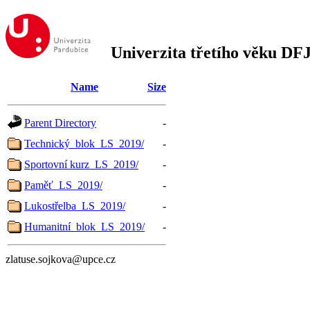
Univerzita třetího věku DF
Name
Size
Parent Directory
-
Technický_blok_LS_2019/
-
Sportovní kurz_LS_2019/
-
Paměť_LS_2019/
-
Lukostřelba_LS_2019/
-
Humanitní_blok_LS_2019/
-
zlatuse.sojkova@upce.cz