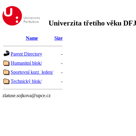
Univerzita třetího věku DF
Name
Size
Parent Directory
-
Humanitní blok/
-
Sportovní kurz_leden/
-
Technický blok/
-
zlatuse.sojkova@upce.cz